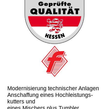
Modernisierung technischer Anlagen
Anschaffung eines
Hochleistungs-
kutter
s
und
ein
es
Mischer
s
plus
Tu
mbler